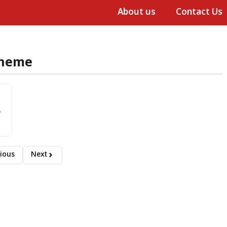
About us
Contact Us
cheme
े
ious
Next